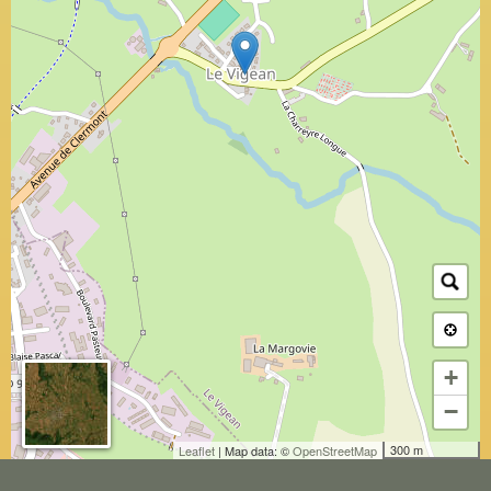
+
−
300 m
Leaflet
| Map data: ©
OpenStreetMap